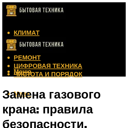
КЛИМАТ
КРАСОТА
КУХНЯ
РЕМОНТ
ЦИФРОВАЯ ТЕХНИКА
Меню
ЧИСТОТА И ПОРЯДОК
Замена газового
Меню
крана: правила
безопасности,