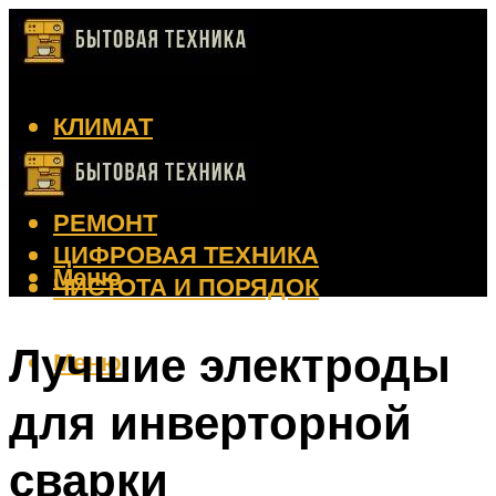
КЛИМАТ
КРАСОТА
КУХНЯ
РЕМОНТ
ЦИФРОВАЯ ТЕХНИКА
Меню
ЧИСТОТА И ПОРЯДОК
Лучшие электроды
Меню
для инверторной
сварки