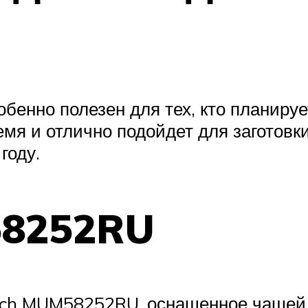
обенно полезен для тех, кто планиру
емя и отлично подойдет для заготовк
году.
58252RU
osch MUM58252RU, оснащенное чашей