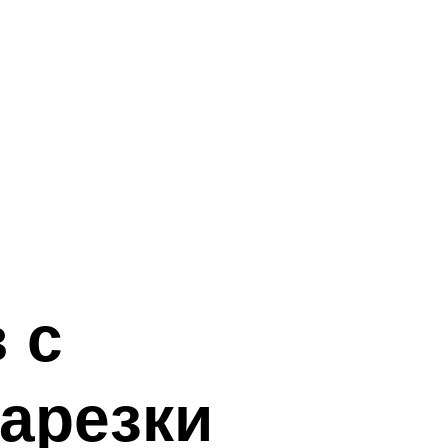
 с
арезки