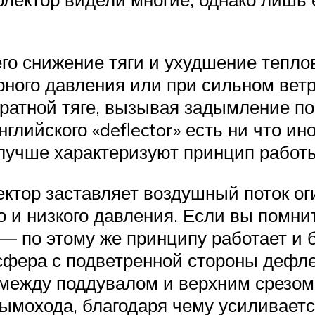
сего снижение тяги и ухудшение тепл
рного давления или при сильном вет
братной тяге, вызывая задымление по
глийского «deflector» есть ни что и
 лучше характеризуют принцип работ
ктор заставляет воздушный поток ог
о и низкого давления. Если вы помни
 — по этому же принципу работает и
сфера с подветренной стороны дефле
ежду поддувалом и верхним срезом 
мохода, благодаря чему усиливается