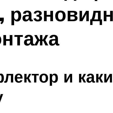
, разновидн
онтажа
флектор и как
у