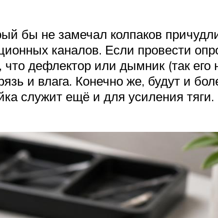
торый бы не замечал колпаков причуд
ионных каналов. Если провести опро
, что дефлектор или дымник (так его 
рязь и влага. Конечно же, будут и бо
йка служит ещё и для усиления тяги.