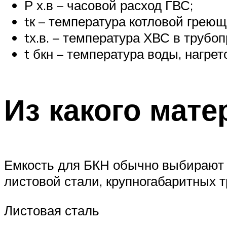
Р х.в – часовой расход ГВС;
tк – температура котловой греющ
tх.в. – температура ХВС в трубо
t бкн – температура воды, нагрет
Из какого мате
Емкость для БКН обычно выбирают 
листовой стали, крупногабаритных 
Листовая сталь