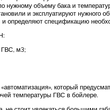
 по нужному объему бака и температу
тановили и эксплуатируют нужного о
ы и определяют спецификацию необх
Н:
ГВС, м3;
л «автоматизация», который предусм
чей температуры ГВС в бойлере.
, не стоит увлекаться большими габа