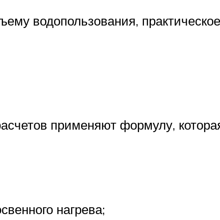
бъему водопользования, практическ
асчетов применяют формулу, которая
освенного нагрева;