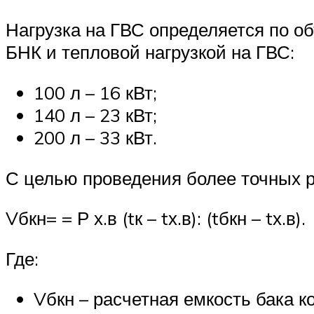
Нагрузка на ГВС определяется по о
БНК и тепловой нагрузкой на ГВС:
100 л – 16 кВт;
140 л – 23 кВт;
200 л – 33 кВт.
С целью проведения более точных р
Vбкн= = Р х.в (tк – tх.в): (tбкн – tх.в).
Где:
Vбкн – расчетная емкость бака к