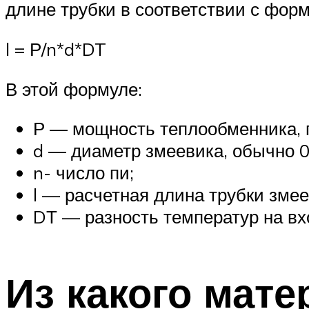
длине трубки в соответствии с форм
l = Р/n*d*DT
В этой формуле:
Р — мощность теплообменника, п
d — диаметр змеевика, обычно 0
n- число пи;
l — расчетная длина трубки змее
DТ — разность температур на вхо
Из какого мат