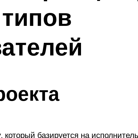
 типов
вателей
роекта
, который базируется на исполнител