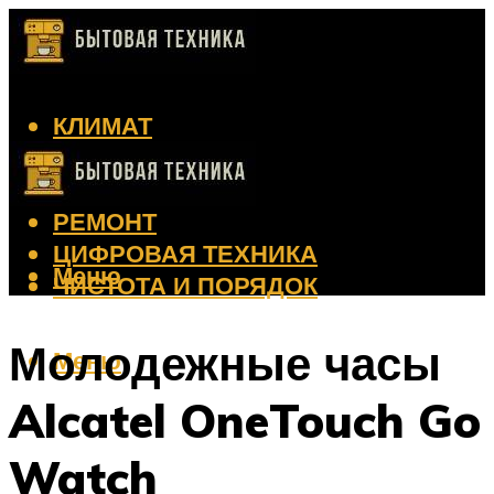
КЛИМАТ
КРАСОТА
КУХНЯ
РЕМОНТ
ЦИФРОВАЯ ТЕХНИКА
Меню
ЧИСТОТА И ПОРЯДОК
Молодежные часы
Меню
Alcatel OneTouch Go
Watch