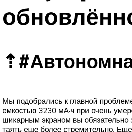
обновлённ
⇡#Автономна
Мы подобрались к главной проблеме
емкостью 3230 мА·ч при очень умере
шикарным экраном вы обязательно з
таять еще более стремительно. Еще