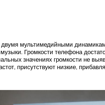
н двумя мультимедийными динамика
музыки. Громкости телефона достато
альных значениях громкости не выяв
стот, присутствуют низкие, прибавля