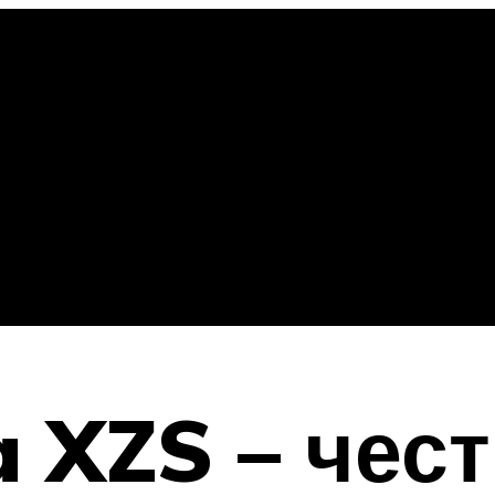
a XZS – чес