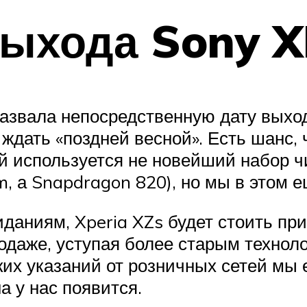
выхода Sony X
назвала непосредственную дату выход
ждать «поздней весной». Есть шанс,
ей используется не новейший набор ч
 а Snapdragon 820), но мы в этом е
иданиям, Xperia XZs будет стоить пр
одаже, уступая более старым техноло
их указаний от розничных сетей мы 
 у нас появится.