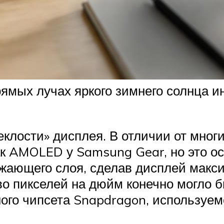
рямых лучах яркого зимнего солнца 
еклости» дисплея. В отличии от многи
как AMOLED у Samsung Gear, но это 
ажающего слоя, сделав дисплей макс
во пикселей на дюйм конечно могло б
ого чипсета Snapdragon, используем