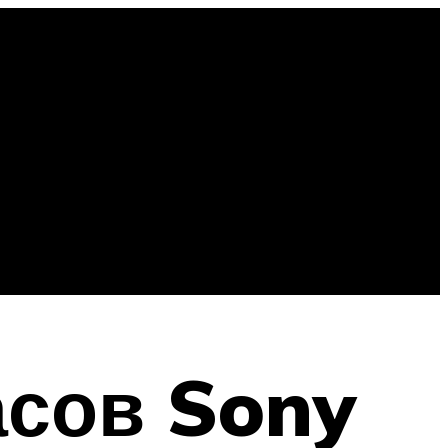
асов Sony