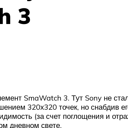
h 3
емент SmaWatch 3. Тут Sony не ста
ешением 320х320 точек, но снабдив 
идимость (за счет поглощения и отр
ом дневном свете.