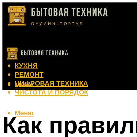
КЛИМАТ
КРАСОТА
КУХНЯ
РЕМОНТ
ЦИФРОВАЯ ТЕХНИКА
Меню
ЧИСТОТА И ПОРЯДОК
Меню
Как правил