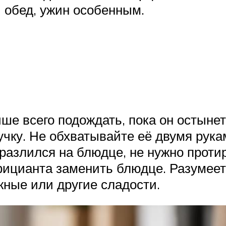
 обед, ужин особенным.
чше всего подождать, пока он остыне
учку. Не обхватывайте её двумя рука
 разлился на блюдце, не нужно протир
ицианта заменить блюдце. Разумеетс
жные или другие сладости.