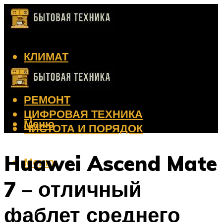
КЛИМАТ
КРАСОТА
КУХНЯ
РЕМОНТ
ЦИФРОВАЯ ТЕХНИКА
Меню
ЧИСТОТА И ПОРЯДОК
Huawei Ascend Mate
Меню
7 – отличный
фаблет среднего