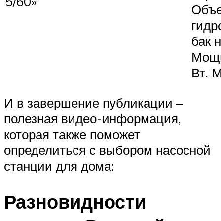
5/60»
Объ
гидр
бак 
Мощн
Вт. М
И в завершение публикации –
полезная видео-информация,
которая также поможет
определиться с выбором насосной
станции для дома:
Разновидности