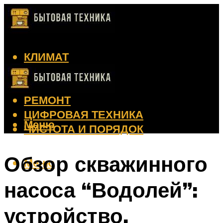
КЛИМАТ
КРАСОТА
КУХНЯ
РЕМОНТ
ЦИФРОВАЯ ТЕХНИКА
Меню
ЧИСТОТА И ПОРЯДОК
Обзор скважинного
Меню
насоса “Водолей”:
устройство,