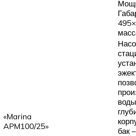
Мощн
Габа
495×
масса
Насо
стац
уста
эжек
позв
прои
воды
глуб
«Marina
корп
APM100/25»
бак 