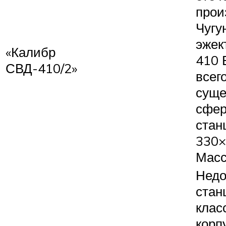
прои
Чугу
эжек
«Калибр
410 
СВД-410/2»
всего
суще
сфер
стан
330×
Масса
Недо
стан
клас
корп