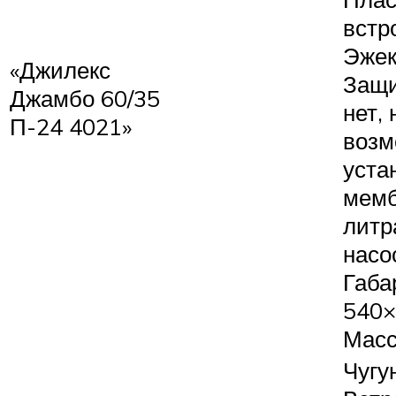
встр
Эжек
«Джилекс
Защи
Джамбо 60/35
нет,
П-24 4021»
возм
уста
мемб
литр
насо
Габа
540×
Масса
Чугу