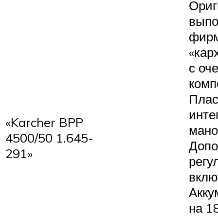
Ориг
выпо
фир
«кар
с оч
комп
Плас
инте
«Karcher BPP
мано
4500/50 1.645-
Допо
291»
регу
вклю
Акку
на 1