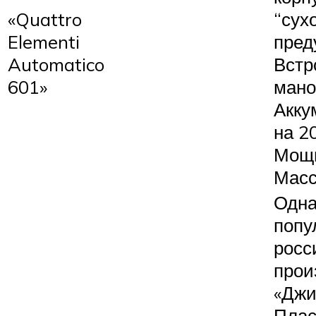
«Quattro
“сух
Elementi
пред
Automatico
Встр
601»
мано
Акку
на 2
Мощн
Масса
Одна
попу
росс
прои
«Джи
Плас