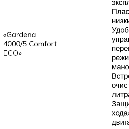
эксп
Плас
низк
Удоб
«Gardena
упра
4000/5 Comfort
пере
ECO»
режи
мано
Встр
очис
литра
Защи
хода
двиг