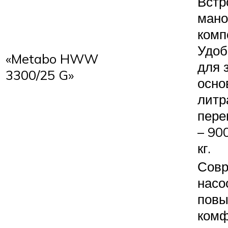
Встр
мано
комп
Удоб
«Metabo HWW
для 
3300/25 G»
осно
литр
пере
– 90
кг.
Совр
насо
пов
комф