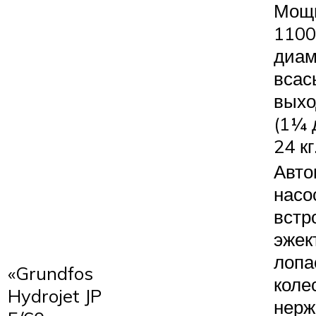
Мощн
1100
диам
всас
выхо
(1¼ 
24 кг
Авто
насо
встр
эжек
лопа
«Grundfos
коле
Hydrojet JP
нерж