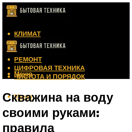
КЛИМАТ
КРАСОТА
КУХНЯ
РЕМОНТ
ЦИФРОВАЯ ТЕХНИКА
Меню
ЧИСТОТА И ПОРЯДОК
Скважина на воду
Меню
своими руками:
правила