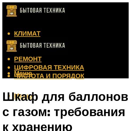
КЛИМАТ
КРАСОТА
КУХНЯ
РЕМОНТ
ЦИФРОВАЯ ТЕХНИКА
Меню
ЧИСТОТА И ПОРЯДОК
Шкаф для баллонов
Меню
с газом: требования
к хранению