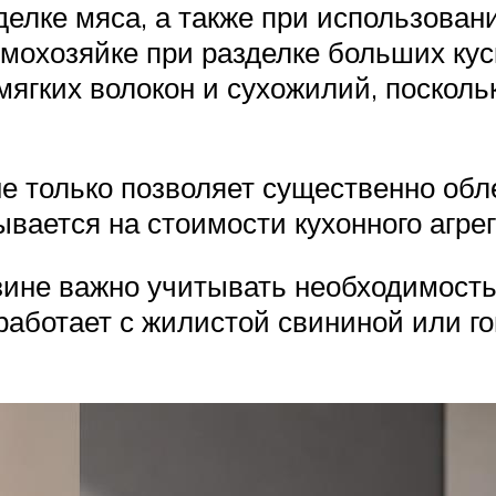
делке мяса, а также при использован
мохозяйке при разделке больших кус
мягких волокон и сухожилий, посколь
е только позволяет существенно обле
вается на стоимости кухонного агрег
азине важно учитывать необходимост
работает с жилистой свининой или го