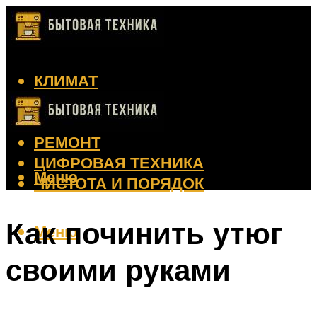
КЛИМАТ
КРАСОТА
КУХНЯ
РЕМОНТ
ЦИФРОВАЯ ТЕХНИКА
Меню
ЧИСТОТА И ПОРЯДОК
Как починить утюг
Меню
своими руками