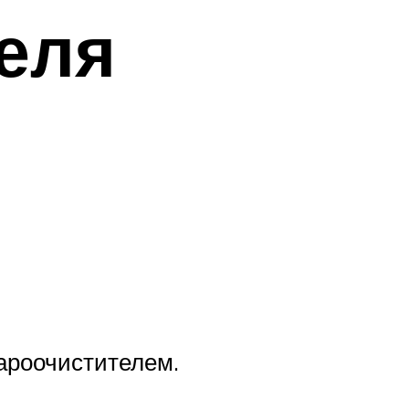
еля
ароочистителем.