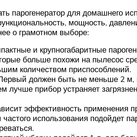
ать парогенератор для домашнего ис
функциональность, мощность, давлени
нее о грамотном выборе:
мпактные и крупногабаритные пароге
торые больше похожи на пылесос сре
ьшим количеством приспособлений.
Первый должен быть не меньше 2 м, 
ем лучше прибор устраняет загрязне
зависит эффективность применения п
и частого использования подойдет п
реваться.