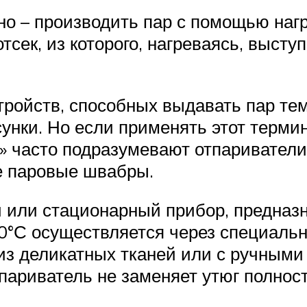
но – производить пар с помощью нагр
тсек, из которого, нагреваясь, выст
тройств, способных выдавать пар те
нки. Но если применять этот термин
» часто подразумевают отпариватели
е паровые швабры.
 или стационарный прибор, предназ
0°С осуществляется через специальн
. из деликатных тканей или с ручны
париватель не заменяет утюг полнос