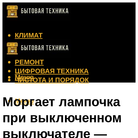
КЛИМАТ
КРАСОТА
КУХНЯ
РЕМОНТ
ЦИФРОВАЯ ТЕХНИКА
Меню
ЧИСТОТА И ПОРЯДОК
Моргает лампочка
Меню
при выключенном
выключателе —