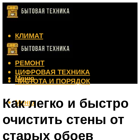
КЛИМАТ
КРАСОТА
КУХНЯ
РЕМОНТ
ЦИФРОВАЯ ТЕХНИКА
Меню
ЧИСТОТА И ПОРЯДОК
Как легко и быстро
Меню
очистить стены от
старых обоев