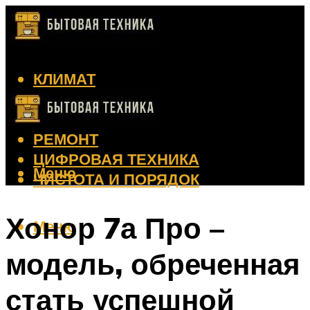
КЛИМАТ
КРАСОТА
КУХНЯ
РЕМОНТ
ЦИФРОВАЯ ТЕХНИКА
Меню
ЧИСТОТА И ПОРЯДОК
Хонор 7а Про –
Меню
модель, обреченная
стать успешной