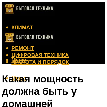
КЛИМАТ
КРАСОТА
КУХНЯ
РЕМОНТ
ЦИФРОВАЯ ТЕХНИКА
Меню
ЧИСТОТА И ПОРЯДОК
Какая мощность
Меню
должна быть у
домашней