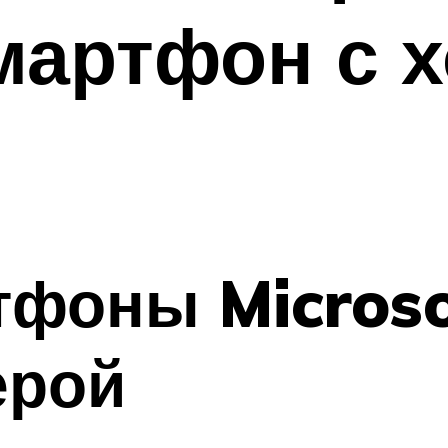
мартфон с 
фоны Microso
ерой