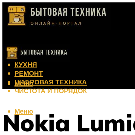
КЛИМАТ
КРАСОТА
КУХНЯ
РЕМОНТ
ЦИФРОВАЯ ТЕХНИКА
Меню
ЧИСТОТА И ПОРЯДОК
Меню
Nokia Lumi