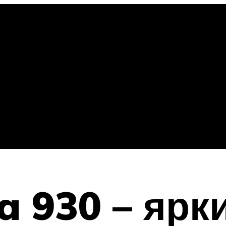
a 930 – ярк