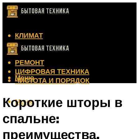
КЛИМАТ
КРАСОТА
КУХНЯ
РЕМОНТ
ЦИФРОВАЯ ТЕХНИКА
Меню
ЧИСТОТА И ПОРЯДОК
Короткие шторы в
Меню
спальне:
преимущества,