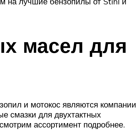
м на лучшие бензопилы от Stihl и
х масел для
зопил и мотокос являются компании
ые смазки для двухтактных
ссмотрим ассортимент подробнее.