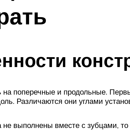
рать
нности конст
ь на поперечные и продольные. Перв
доль. Различаются они углами устан
 не выполнены вместе с зубцами, то