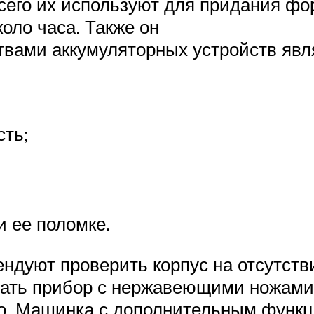
сего их используют для придания ф
оло часа. Также он
твами аккумуляторных устройств явл
сть;
 ее поломке.
ндуют проверить корпус на отсутств
тать прибор с нержавеющими ножами.
о. Машинка с дополнительным функц