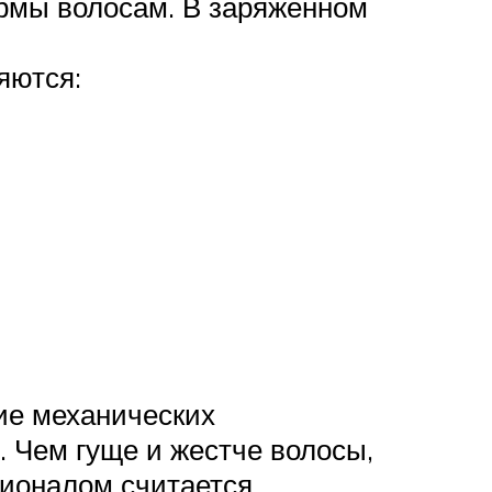
ормы волосам. В заряженном
яются:
ие механических
 Чем гуще и жестче волосы,
ионалом считается