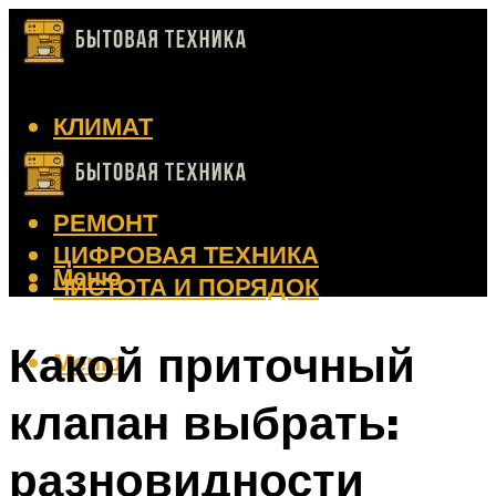
КЛИМАТ
КРАСОТА
КУХНЯ
РЕМОНТ
ЦИФРОВАЯ ТЕХНИКА
Меню
ЧИСТОТА И ПОРЯДОК
Какой приточный
Меню
клапан выбрать:
разновидности