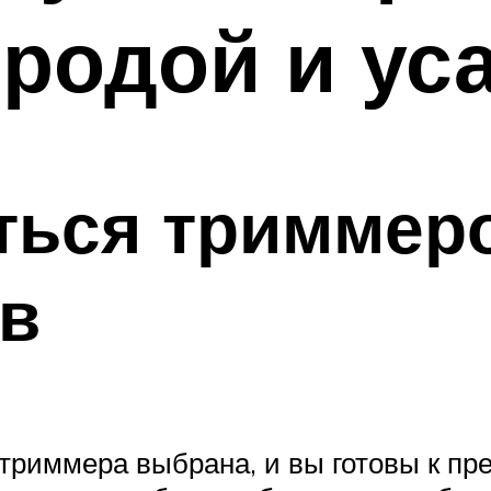
ородой и ус
ться триммер
ов
триммера выбрана, и вы готовы к пр