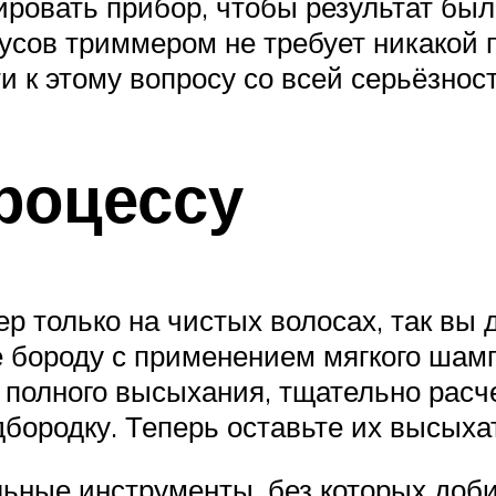
ировать прибор, чтобы результат бы
усов триммером не требует никакой 
и к этому вопросу со всей серьёзнос
роцессу
р только на чистых волосах, так вы 
 бороду с применением мягкого шамп
 полного высыхания, тщательно рас
дбородку. Теперь оставьте их высыха
льные инструменты, без которых доби