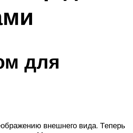
ами
ом для
еображению внешнего вида. Теперь