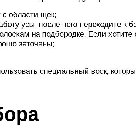
 с области щёк;
боту усы, после чего переходите к б
лоскам на подбородке. Если хотите 
ошо заточены;
ользовать специальный воск, котор
бора