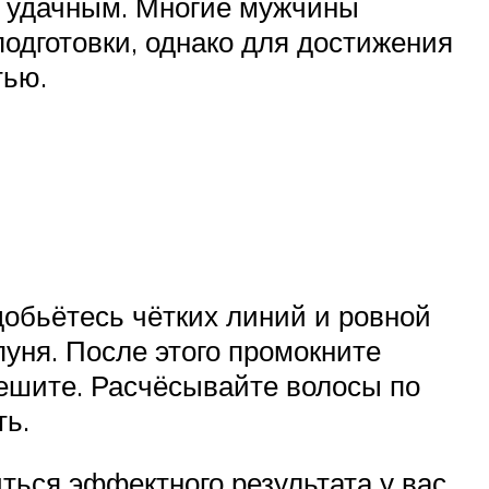
л удачным. Многие мужчины
подготовки, однако для достижения
тью.
добьётесь чётких линий и ровной
уня. После этого промокните
чешите. Расчёсывайте волосы по
ть.
ться эффектного результата у вас