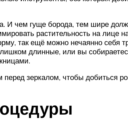
ка. И чем гуще борода, тем шире дол
ммировать растительность на лице на
рму, так ещё можно нечаянно себя т
лишком длинные, или вы собираетес
жницами.
м перед зеркалом, чтобы добиться р
роцедуры