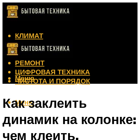
КЛИМАТ
КРАСОТА
КУХНЯ
РЕМОНТ
ЦИФРОВАЯ ТЕХНИКА
Меню
ЧИСТОТА И ПОРЯДОК
Как заклеить
Меню
динамик на колонке:
чем клеить,