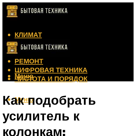
КЛИМАТ
КРАСОТА
КУХНЯ
РЕМОНТ
ЦИФРОВАЯ ТЕХНИКА
Меню
ЧИСТОТА И ПОРЯДОК
Как подобрать
Меню
усилитель к
колонкам: