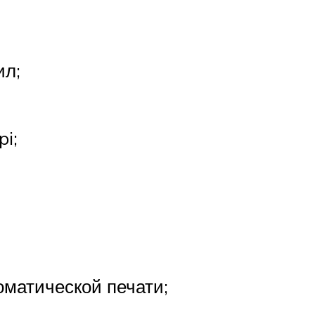
ил;
i;
оматической печати;