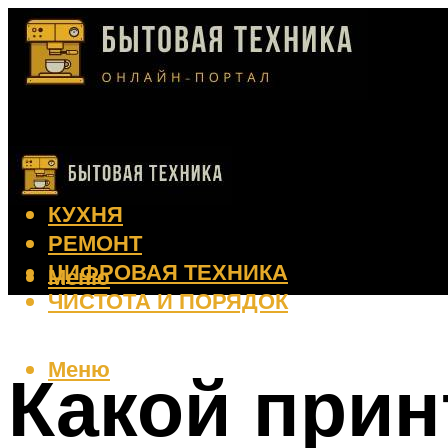
КЛИМАТ
КРАСОТА
КУХНЯ
РЕМОНТ
ЦИФРОВАЯ ТЕХНИКА
Меню
ЧИСТОТА И ПОРЯДОК
Меню
Какой прин