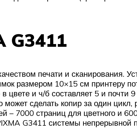
A G3411
ачеством печати и сканирования. Ус
имок размером 10×15 см принтеру пот
в цвете и ч/б составляет 5 и почти 9
 может сделать копир за один цикл, 
й – 7000 страниц для цветного и 60
PIXMA G3411 системы непрерывной п