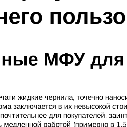
него польз
йные МФУ для
ечати жидкие чернила, точечно нанос
а заключается в их невысокой стои
почтительнее для покупателей, заин
 медленной работой (примерно в 1.5-