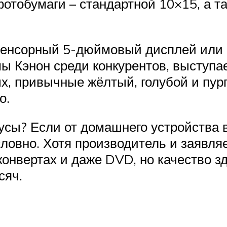
отобумаги – стандартной 10×15, а т
 сенсорный 5-дюймовый дисплей или
Кэнон среди конкурентов, выступае
х, привычные жёлтый, голубой и пур
о.
сы? Если от домашнего устройства в
словно. Хотя производитель и заявля
 конвертах и даже DVD, но качество з
сяч.