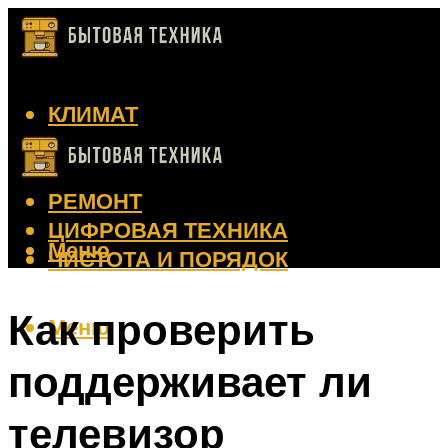
КЛИМАТ
КРАСОТА
КУХНЯ
РЕМОНТ
ЦИФРОВАЯ ТЕХНИКА
Меню
ЧИСТОТА И ПОРЯДОК
Как проверить
Меню
поддерживает ли
телевизор