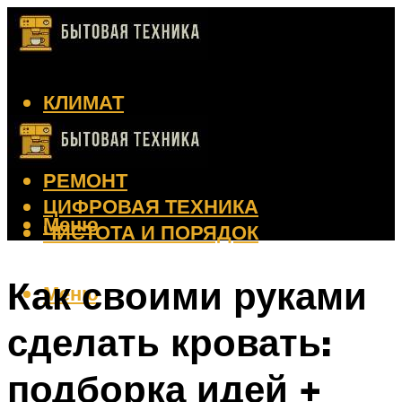
КЛИМАТ
КРАСОТА
КУХНЯ
РЕМОНТ
ЦИФРОВАЯ ТЕХНИКА
Меню
ЧИСТОТА И ПОРЯДОК
Как своими руками
Меню
сделать кровать:
подборка идей +