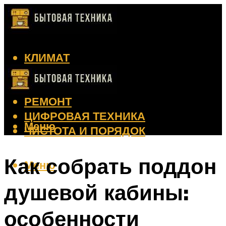
КЛИМАТ
КРАСОТА
КУХНЯ
РЕМОНТ
ЦИФРОВАЯ ТЕХНИКА
Меню
ЧИСТОТА И ПОРЯДОК
Как собрать поддон
Меню
душевой кабины:
особенности