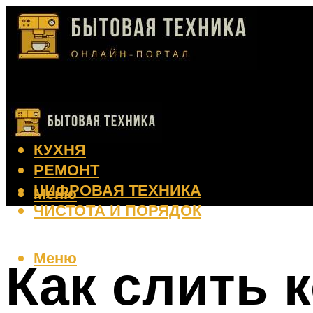
КЛИМАТ
КРАСОТА
КУХНЯ
РЕМОНТ
ЦИФРОВАЯ ТЕХНИКА
Меню
ЧИСТОТА И ПОРЯДОК
Меню
Как слить 