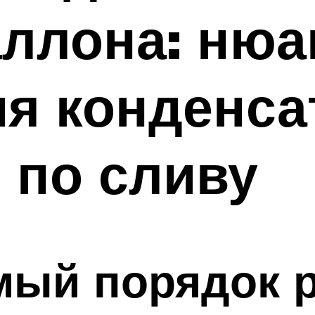
аллона: ню
я конденса
 по сливу
мый порядок 