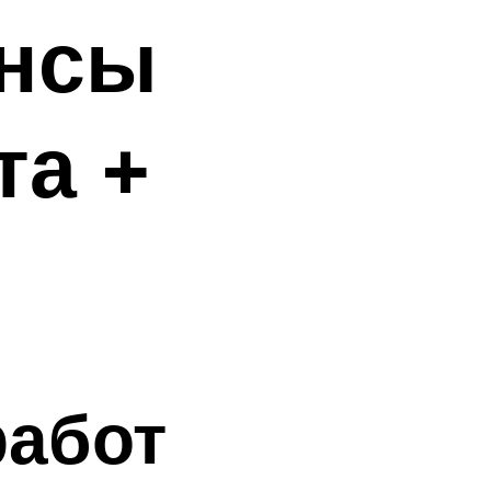
ансы
та +
работ