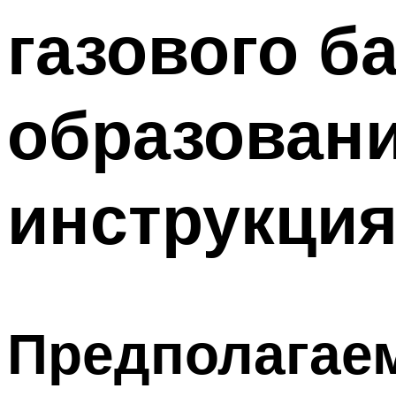
газового б
образовани
инструкция
Предполагае