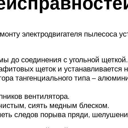
еисправносте
ремонту электродвигателя пылесоса у
мы до соединения с угольной щеткой.
афитовых щеток и устанавливается 
тора тангенциального типа – алюмин
пников вентилятора.
чистым, сиять медным блеском.
еть следов порыва пряди, шелушения