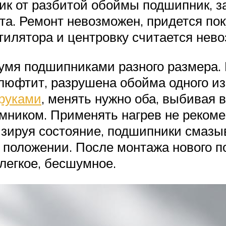
ик от разбитой обоймы подшипник, за
та. Ремонт невозможен, придется по
тилятора и центровку считается нев
вумя подшипниками разного размера.
 люфтит, разрушена обойма одного и
руками
, менять нужно оба, выбивая в
ником. Применять нагрев не рекомен
визируя состояние, подшипники смаз
положении. После монтажа нового п
 легкое, бесшумное.