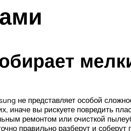
ками
обирает мелк
sung не представляет особой сложно
их, иначе вы рискуете повредить пла
льным ремонтом или очисткой пылеубо
очно правильно разберут и соберут п