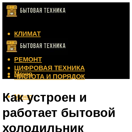
КЛИМАТ
КРАСОТА
КУХНЯ
РЕМОНТ
ЦИФРОВАЯ ТЕХНИКА
Меню
ЧИСТОТА И ПОРЯДОК
Как устроен и
Меню
работает бытовой
холодильник