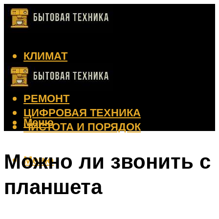
КЛИМАТ
КРАСОТА
КУХНЯ
РЕМОНТ
ЦИФРОВАЯ ТЕХНИКА
Меню
ЧИСТОТА И ПОРЯДОК
Можно ли звонить с
Меню
планшета