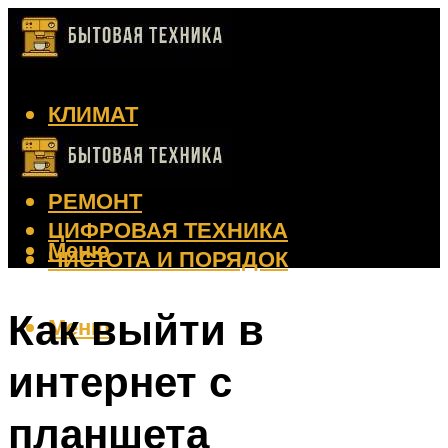
КЛИМАТ
КРАСОТА
КУХНЯ
РЕМОНТ
ЦИФРОВАЯ ТЕХНИКА
Меню
ЧИСТОТА И ПОРЯДОК
Как выйти в
Меню
интернет с
планшета