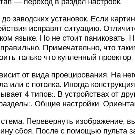
тап — переход в раздел настроек.
до заводских установок. Если картин
ействия исправят ситуацию. Отличит
ом языке. Но не стоит паниковать. Н
 правильно. Примечательно, что таки
оить только что купленный проектор.
ависит от вида проецирования. На не
ола или с потолка. Иногда конструкци
вает 4 типов:. В устройствах от др
 разделы:. Общие настройки, Ориента
истема. Перевернуть изображение, вы
ину сбоя. После с помощью пульта з