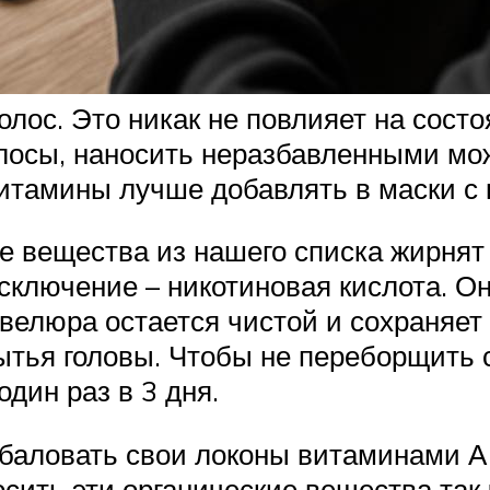
олос. Это никак не повлияет на состо
лосы, наносить неразбавленными мо
витамины лучше добавлять в маски с
ие вещества из нашего списка жирнят
Исключение – никотиновая кислота. О
велюра остается чистой и сохраняет 
ытья головы. Чтобы не переборщить 
дин раз в 3 дня.
аловать свои локоны витаминами А и 
осить эти органические вещества так 