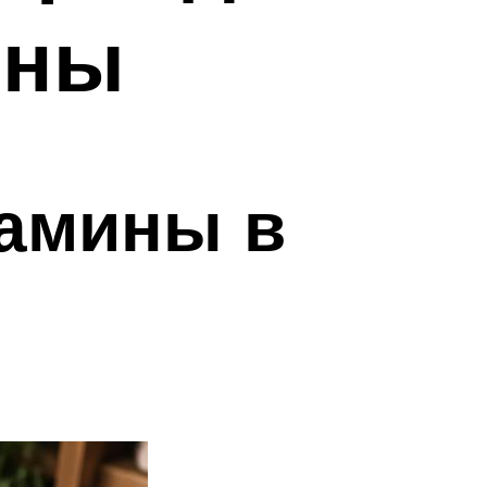
зны
тамины в