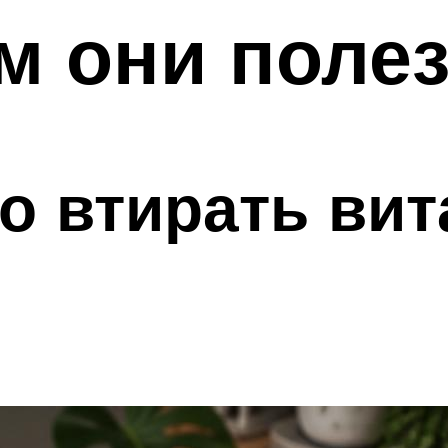
ем они поле
о втирать ви