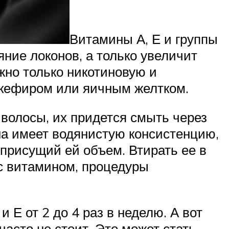
Витамины А, Е и группы
яние локонов, а только увеличит
жно только никотиновую и
 кефиром или яичным желтком.
 волосы, их придется смыть через
на имеет водянистую консистенцию,
присущий ей объем. Втирать ее в
с витамином, процедуры
Е от 2 до 4 раз в неделю. А вот
часто не стоит. Это может стать