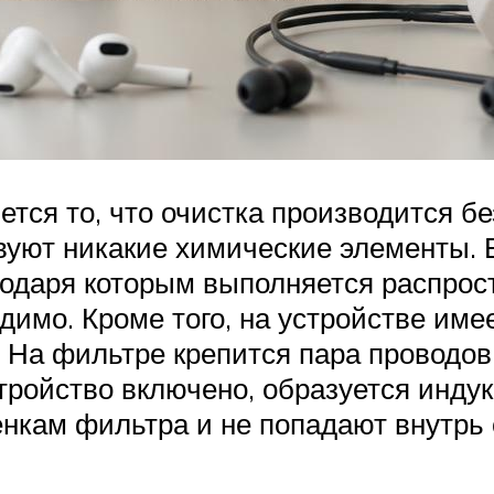
тся то, что очистка производится бе
твуют никакие химические элементы. 
одаря которым выполняется распрос
одимо. Кроме того, на устройстве им
 На фильтре крепится пара проводов
стройство включено, образуется инду
енкам фильтра и не попадают внутр