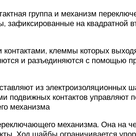
тактная группа и механизм переключе
ы, зафиксированные на квадратной в
контактами, клеммы которых выходя
яются и разъединяются с помощью п
оставляют из электроизоляционных ш
 подвижных контактов управляют по
го механизма
ереключающего механизма. Она на че
кты. Ход шайбы ограничивается упор