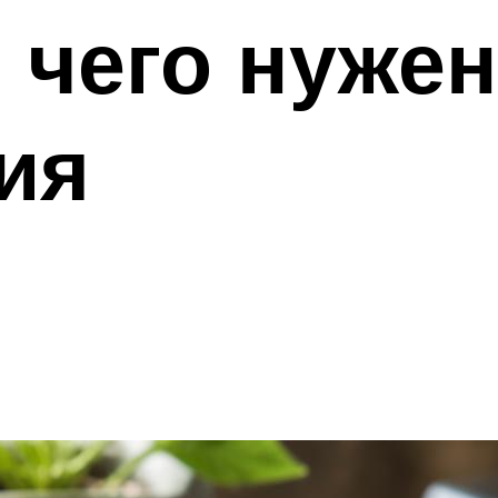
я чего нуже
ия