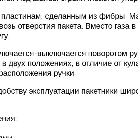
пластинам, сделанным из фибры. Мат
озь отверстия пакета. Вместо газа в
гу.
ючается-выключается поворотом руко
в двух положениях, в отличие от кул
 расположения ручки
добству эксплуатации пакетники шир
ения;
ями.