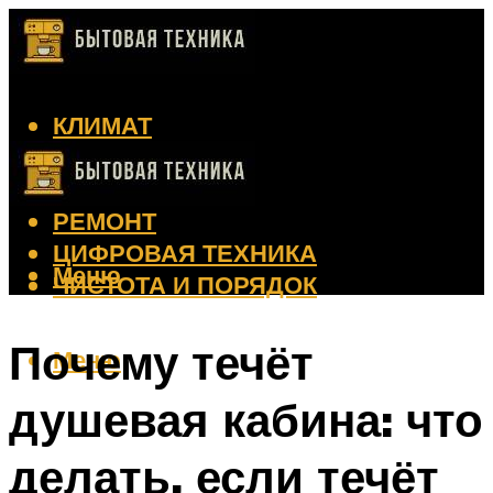
КЛИМАТ
КРАСОТА
КУХНЯ
РЕМОНТ
ЦИФРОВАЯ ТЕХНИКА
Меню
ЧИСТОТА И ПОРЯДОК
Почему течёт
Меню
душевая кабина: что
делать, если течёт