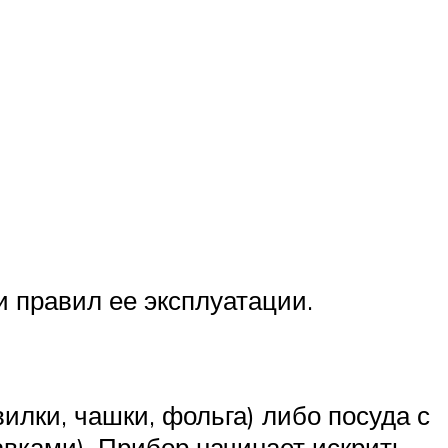
и правил ее эксплуатации.
илки, чашки, фольга) либо посуда с
вками). Прибор начинает искрить,