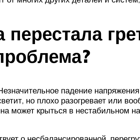
 перестала гре
 проблема?
Незначительное падение напряжения 
 светит, но плохо разогревает или во
на может крыться в нестабильном н
твует о несбалансированной, перегр