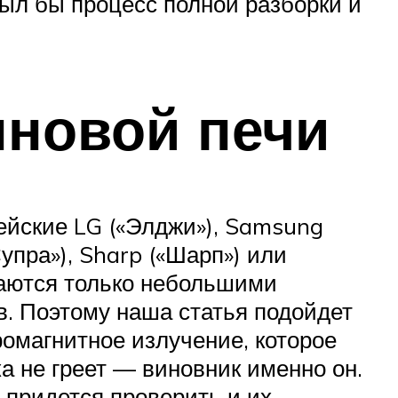
был бы процесс полной разборки и
лновой печи
ейские LG («Элджи»), Samsung
Супра»), Sharp («Шарп») или
чаются только небольшими
в. Поэтому наша статья подойдет
ромагнитное излучение, которое
а не греет — виновник именно он.
 придется проверить и их.