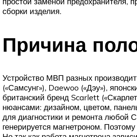
простой заменой предохранителя, п
сборки изделия.
Причина пол
Устройство МВП разных производите
(«Самсунг»), Daewoo («Дэу»), японск
британский бренд Scarlett («Скарл
нюансами: дизайном, цветом, панел
для диагностики и ремонта любой СВ
генерируется магнетроном. Поэтому 
Но так как работа магнетрона зависи