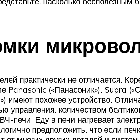
редставьте, насколько бесполезным 
омки микрово
лей практически не отличается. Кор
ие Panasonic («Панасоник»), Supra («
ет») имеют похожее устройство. Отли
ью управления, количеством болтико
Ч-печи. Еду в печи нагревает элект
логично предположить, что если печк
т от многих других деталей и систем,