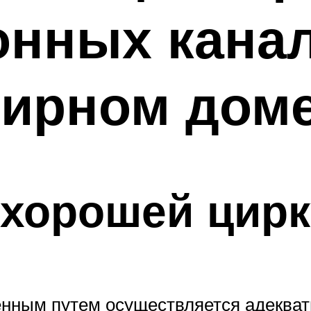
онных канал
тирном дом
 хорошей цир
нным путем осуществляется адекватн