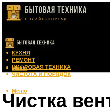
КЛИМАТ
КРАСОТА
КУХНЯ
РЕМОНТ
ЦИФРОВАЯ ТЕХНИКА
Меню
ЧИСТОТА И ПОРЯДОК
Меню
Чистка вен