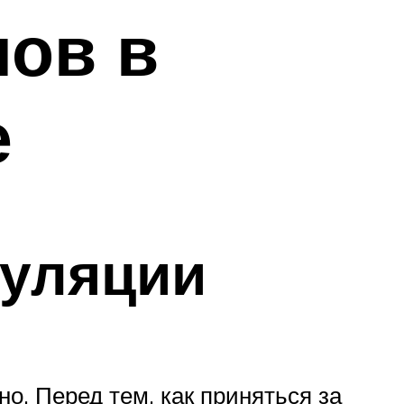
ов в
е
куляции
о. Перед тем, как приняться за