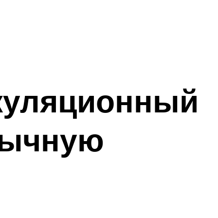
ркуляционный
бычную