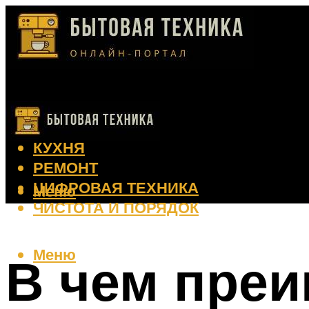
КЛИМАТ
КРАСОТА
КУХНЯ
РЕМОНТ
ЦИФРОВАЯ ТЕХНИКА
Меню
ЧИСТОТА И ПОРЯДОК
Меню
В чем преи