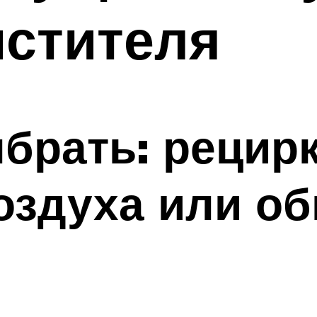
истителя
ыбрать: реци
воздуха или о