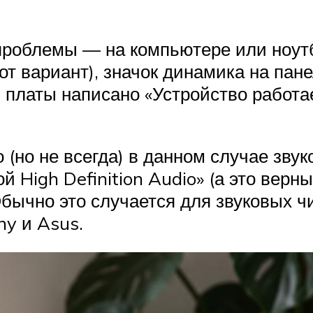
облемы — на компьютере или ноутбук
от вариант), значок динамика на пане
 платы написано «Устройство работае
 (но не всегда) в данном случае звук
 High Definition Audio» (а это верн
Обычно это случается для звуковых 
ny и Asus.