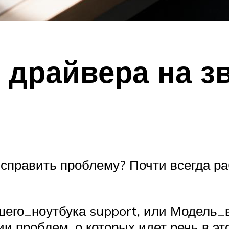
 драйвера на з
 исправить проблему? Почти всегда р
шего_ноутбука support, или Модель
 проблем, о которых идет речь в эт