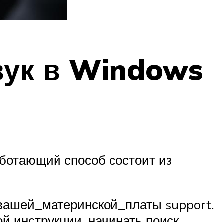
вук в Windows
аботающий способ состоит из
_вашей_материнской_платы support.
ой инструкции, начинать поиск