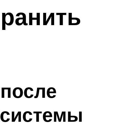
транить
 после
 системы