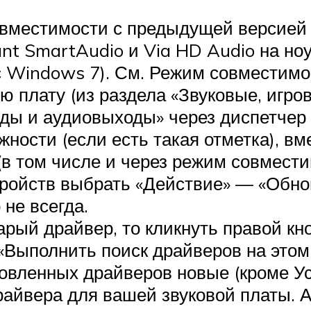
овместимости с предыдущей версией 
nt SmartAudio и Via HD Audio на но
с Windows 7). См. Режим совместим
 плату (из раздела «Звуковые, игров
оды и аудиовыходы» через диспетчер 
жности (если есть такая отметка), вм
в том числе и через режим совместим
стройств выбрать «Действие» — «Обн
 не всегда.
арый драйвер, то кликнуть правой кн
Выполнить поиск драйверов на этом
новленных драйверов новые (кроме У
райвера для вашей звуковой платы. А